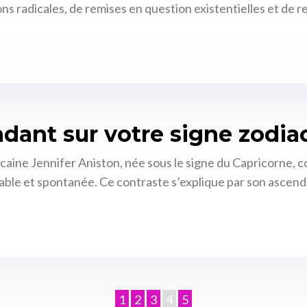
 radicales, de remises en question existentielles et de re
ndant sur votre signe zodia
aine Jennifer Aniston, née sous le signe du Capricorne, con
able et spontanée. Ce contraste s’explique par son ascen
1
2
3
4
5