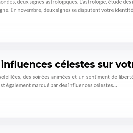
des, deux signes astrologiques. L’astrologie, étude des i
igne. En novembre, deux signes se disputent votre identité
: influences célestes sur vot
nsoleillées, des soirées animées et un sentiment de libert
est également marqué par des influences célestes…