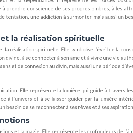
 peur et la dépendance. Il représente les forces obscur
 prendre conscience de ses propres ombres, à les affront
e tentation, une addiction à surmonter, mais aussi un beso
et la réalisation spirituelle
t la réalisation spirituelle. Elle symbolise l’éveil de la con
ion divine, à se connecter à son âme et à vivre une vie aut
sens et de connexion au divin, mais aussi une période d’évei
nspiration. Elle représente la lumière qui guide à travers les
nce à l’univers et à se laisser guider par la lumière int
un besoin de se reconnecter à ses rêves et à ses aspiration
émotions
lusions et la magie. Elle représente les profondeurs de l’â