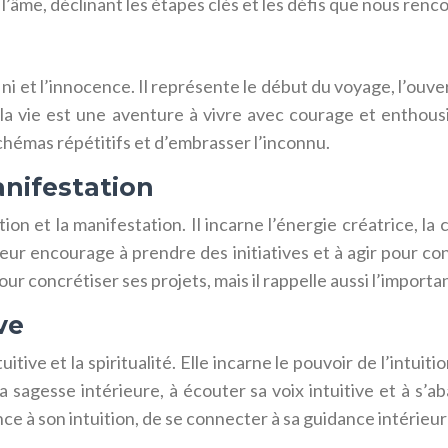
de l’âme, déclinant les étapes clés et les défis que nous re
 et l’innocence. Il représente le début du voyage, l’ouvertu
 la vie est une aventure à vivre avec courage et enthous
chémas répétitifs et d’embrasser l’inconnu.
anifestation
ion et la manifestation. Il incarne l’énergie créatrice, la
r encourage à prendre des initiatives et à agir pour conc
ur concrétiser ses projets, mais il rappelle aussi l’importan
ve
ive et la spiritualité. Elle incarne le pouvoir de l’intuitio
 sagesse intérieure, à écouter sa voix intuitive et à s’
nce à son intuition, de se connecter à sa guidance intérieure