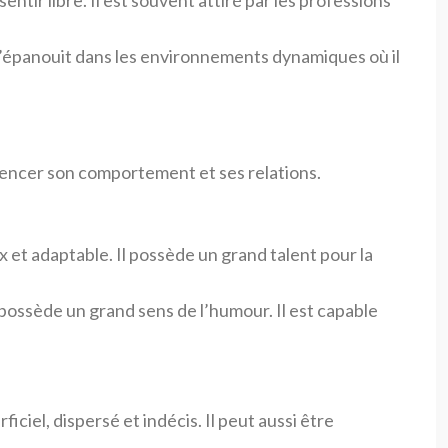
tir libre. Il est souvent attiré par les professions
s’épanouit dans les environnements dynamiques où il
uencer son comportement et ses relations.
x et adaptable. Il possède un grand talent pour la
possède un grand sens de l’humour. Il est capable
iciel, dispersé et indécis. Il peut aussi être