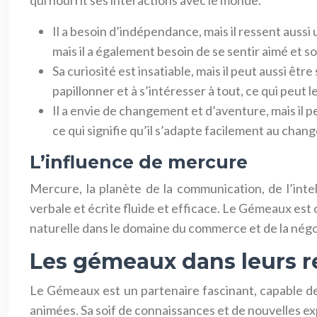
qui nourrit ses interactions avec le monde.
Il a besoin d’indépendance, mais il ressent auss
mais il a également besoin de se sentir aimé et s
Sa curiosité est insatiable, mais il peut aussi ê
papillonner et à s’intéresser à tout, ce qui peut l
Il a envie de changement et d’aventure, mais il 
ce qui signifie qu’il s’adapte facilement au chan
L’influence de mercure
Mercure, la planète de la communication, de l’in
verbale et écrite fluide et efficace. Le Gémeaux est
naturelle dans le domaine du commerce et de la nég
Les gémeaux dans leurs re
Le Gémeaux est un partenaire fascinant, capable de 
animées. Sa soif de connaissances et de nouvelles ex