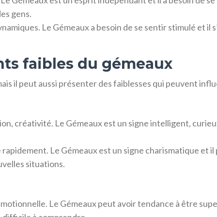
Gémeaux est un esprit indépendant et il a besoin de se sen
des gens.
namiques. Le Gémeaux a besoin de se sentir stimulé et il 
ints faibles du gémeaux
is il peut aussi présenter des faiblesses qui peuvent infl
ion, créativité. Le Gémeaux est un signe intelligent, curieu
e rapidement. Le Gémeaux est un signe charismatique et il 
velles situations.
é émotionnelle. Le Gémeaux peut avoir tendance à être superf