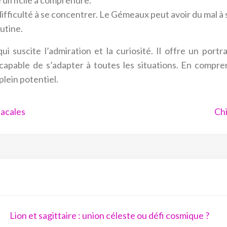
 difficile à comprendre.
iculté à se concentrer. Le Gémeaux peut avoir du mal à se
utine.
 suscite l’admiration et la curiosité. Il offre un portra
, capable de s’adapter à toutes les situations. En compr
lein potentiel.
iacales
Chi
Lion et sagittaire : union céleste ou défi cosmique ?