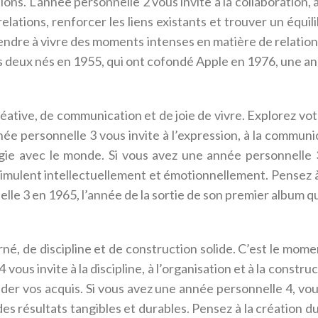
ions. L’année personnelle 2 vous invite à la collaboration, à
ations, renforcer les liens existants et trouver un équili
dre à vivre des moments intenses en matière de relations,
us deux nés en 1955, qui ont cofondé Apple en 1976, une an
ative, de communication et de joie de vivre. Explorez vot
 personnelle 3 vous invite à l’expression, à la communica
ergie avec le monde. Si vous avez une année personnelle
timulent intellectuellement et émotionnellement. Pensez à
lle 3 en 1965, l’année de la sortie de son premier album qui
né, de discipline et de construction solide. C’est le mome
4 vous invite à la discipline, à l’organisation et à la const
lider vos acquis. Si vous avez une année personnelle 4, 
es résultats tangibles et durables. Pensez à la création 