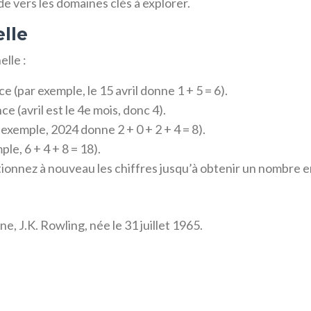
de vers les domaines clés à explorer.
lle
lle :
e (par exemple, le 15 avril donne 1 + 5 = 6).
e (avril est le 4e mois, donc 4).
 exemple, 2024 donne 2 + 0 + 2 + 4 = 8).
le, 6 + 4 + 8 = 18).
itionnez à nouveau les chiffres jusqu’à obtenir un nombre en
, J.K. Rowling, née le 31 juillet 1965.