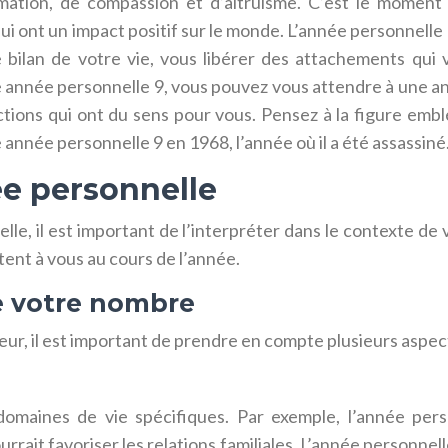
ation, de compassion et d’altruisme. C’est le moment de
 ont un impact positif sur le monde. L’année personnelle 9 
le bilan de votre vie, vous libérer des attachements qui
ne année personnelle 9, vous pouvez vous attendre à une 
ions qui ont du sens pour vous. Pensez à la figure emblé
e année personnelle 9 en 1968, l’année où il a été assassiné
e personnelle
le, il est important de l’interpréter dans le contexte de 
tent à vous au cours de l’année.
de votre nombre
r, il est important de prendre en compte plusieurs aspec
omaines de vie spécifiques. Par exemple, l’année per
rrait favoriser les relations familiales. L’année personnell