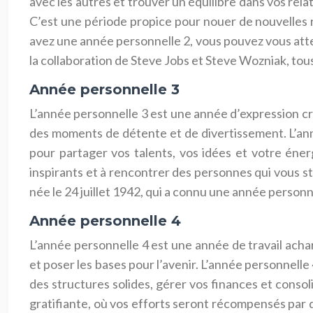
avec les autres et trouver un équilibre dans vos relat
C’est une période propice pour nouer de nouvelles rel
avez une année personnelle 2, vous pouvez vous atten
la collaboration de Steve Jobs et Steve Wozniak, to
Année personnelle 3
L’année personnelle 3 est une année d’expression cré
des moments de détente et de divertissement. L’année
pour partager vos talents, vos idées et votre én
inspirants et à rencontrer des personnes qui vous s
née le 24 juillet 1942, qui a connu une année personne
Année personnelle 4
L’année personnelle 4 est une année de travail achar
et poser les bases pour l’avenir. L’année personnelle 
des structures solides, gérer vos finances et conso
gratifiante, où vos efforts seront récompensés par d