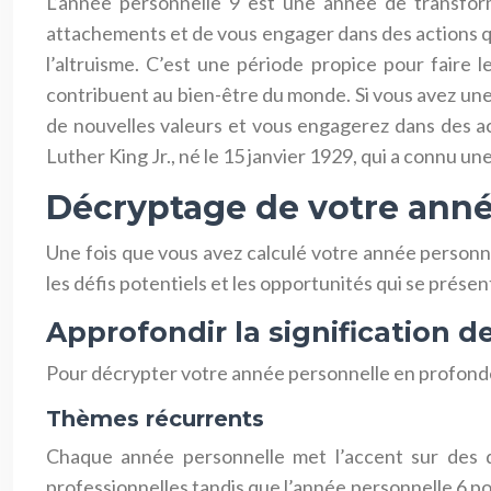
L’année personnelle 9 est une année de transform
attachements et de vous engager dans des actions qui
l’altruisme. C’est une période propice pour faire 
contribuent au bien-être du monde. Si vous avez u
de nouvelles valeurs et vous engagerez dans des act
Luther King Jr., né le 15 janvier 1929, qui a connu un
Décryptage de votre anné
Une fois que vous avez calculé votre année personnel
les défis potentiels et les opportunités qui se présen
Approfondir la signification 
Pour décrypter votre année personnelle en profondeu
Thèmes récurrents
Chaque année personnelle met l’accent sur des d
professionnelles tandis que l’année personnelle 6 pou