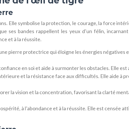
e de l’œil de tigre
erre
ons. Elle symbolise la protection, le courage, la force intéri
que ses bandes rappellent les yeux d’un félin, incarnant 
ce et à la réussite.
ne pierre protectrice qui éloigne les énergies négatives et
nfiance en soi et aide à surmonter les obstacles. Elle est 
intérieure et la résistance face aux difficultés. Elle aide à 
orer la vision et la concentration, favorisant la clarté menta
prospérité, à l’abondance et à la réussite. Elle est censée at